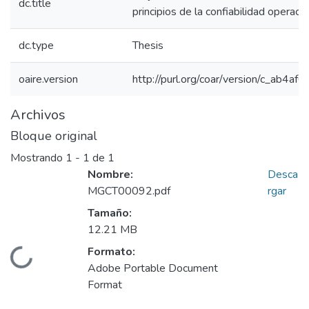
dc.title
principios de la confiabilidad operacio
dc.type
Thesis
oaire.version
http://purl.org/coar/version/c_ab4a
Archivos
Bloque original
Mostrando
1 - 1 de 1
Nombre:
Desca
MGCT00092.pdf
rgar
Tamaño:
12.21 MB
Formato:
Cargando...
Adobe Portable Document
Format