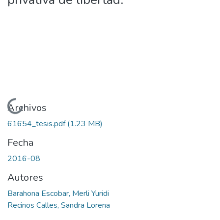
Cargando...
Archivos
61654_tesis.pdf
(1.23 MB)
Fecha
2016-08
Autores
Barahona Escobar, Merli Yuridi
Recinos Calles, Sandra Lorena