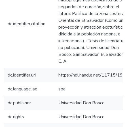
microprogramas televisivos de 90
segundos de duración, sobre el
Litoral Pacífico de la zona costera
Oriental de El Salvador (Como una
dc.identifier.citation
proyección y atracción ecoturística
dirigida a la población nacional e
internacional). (Tesis de licenciatura
no publicada). Universidad Don
Bosco, San Salvador, El Salvador,
C. A.
dc.identifier.uri
https://hdl.handle.net/11715/191
dc.language.iso
spa
dc.publisher
Universidad Don Bosco
dc.rights
Universidad Don Bosco