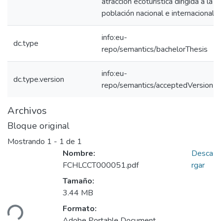
atracción ecoturística dirigida a la
población nacional e internacional)
info:eu-
dc.type
repo/semantics/bachelorThesis
info:eu-
dc.type.version
repo/semantics/acceptedVersion
Archivos
Bloque original
Mostrando
1 - 1 de 1
Nombre:
Desca
FCHLCCT000051.pdf
rgar
Tamaño:
rgando...
3.44 MB
Formato:
Adobe Portable Document