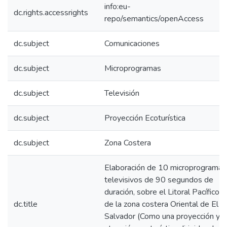
info:eu-
dc.rights.accessrights
repo/semantics/openAccess
dc.subject
Comunicaciones
dc.subject
Microprogramas
dc.subject
Televisión
dc.subject
Proyección Ecoturística
dc.subject
Zona Costera
Elaboración de 10 microprogramas
televisivos de 90 segundos de
duración, sobre el Litoral Pacífico
dc.title
de la zona costera Oriental de El
Salvador (Como una proyección y