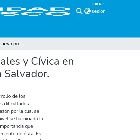
Iniciar
sesión
(current)
Aplicabilidad del nuevo programa de Estudios Sociales y Cívica en institutos nacionales del área metropolitana de San Salvador.
ales y Cívica en
n Salvador.
rrollo de los
s dificultades
zón por la cual se
vel se ha iniciado la
importancia que
amiento de ésta. Es