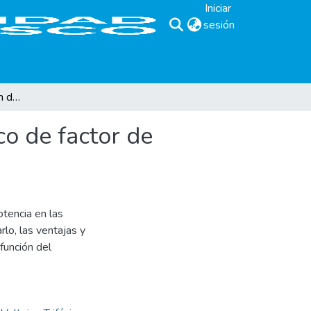
Iniciar
sesión
(current)
Diseño e implementación de un corrector automático de factor de potencia controlado por una PC.
o de factor de
otencia en las
rlo, las ventajas y
 función del