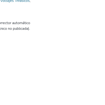
Voltajes Trifásicos
,
orrector automático
nico no publicada).