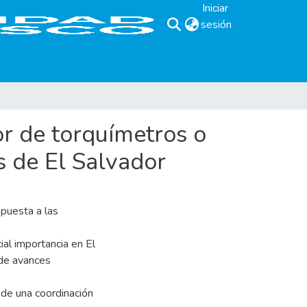
Iniciar
sesión
(current)
or de torquímetros o
s de El Salvador
spuesta a las
ial importancia en El
 de avances
a de una coordinación