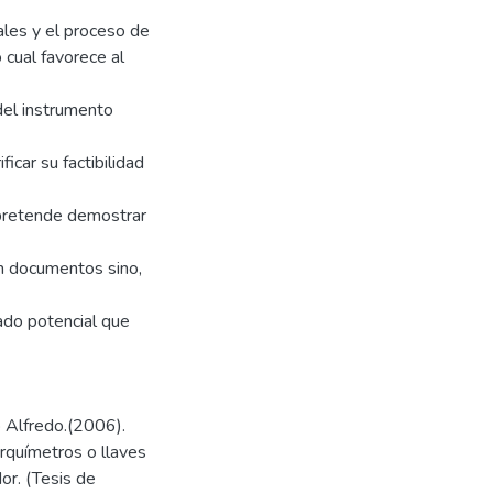
ales y el proceso de
 cual favorece al
del instrumento
icar su factibilidad
 pretende demostrar
on documentos sino,
cado potencial que
o Alfredo.(2006).
rquímetros o llaves
or. (Tesis de