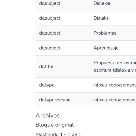
dc.subject
Dislexia
dc.subject
Dislalia
dc.subject
Problemas
dc.subject
Aprendizaje
Propuesta de instru
dc.title
escritura (dislexia y
dc.type
info:eu-repo/semant
dc.type.version
info:eu-repo/semant
Archivos
Bloque original
Mostrando
1 - 1 de 1