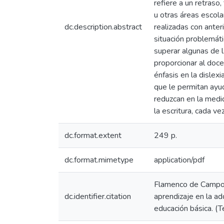
refiere a un retraso,
u otras áreas escola
dc.description.abstract
realizadas con anter
situación problemát
superar algunas de 
proporcionar al doce
énfasis en la dislexi
que le permitan ayu
reduzcan en la medid
la escritura, cada ve
dc.format.extent
249 p.
dc.format.mimetype
application/pdf
Flamenco de Campos
dc.identifier.citation
aprendizaje en la adq
educación básica. (T