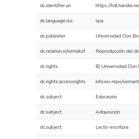
dc.identifier.uri
https://hdl.handle
dc.language.iso
spa
dc.publisher
Universidad Don Bo
dc.relation.isformatof
Reproducción del do
dc.rights
© Universidad Don
dc.rights.accessrights
info:eu-repo/seman
dc.subject
Educación
dc.subject
Adquisición
dc.subject
Lecto-escritura