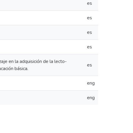
es
es
es
es
je en la adquisición de la lecto-
es
ucación básica.
eng
eng