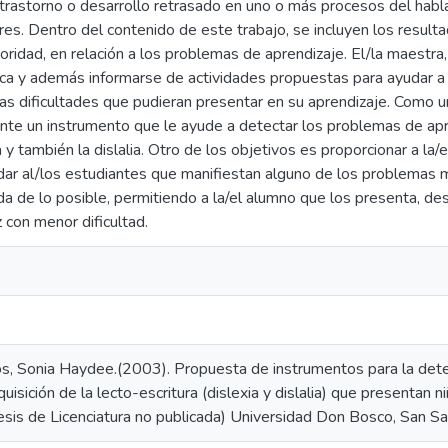
 trastorno o desarrollo retrasado en uno o más procesos del habla, 
res. Dentro del contenido de este trabajo, se incluyen los result
ioridad, en relación a los problemas de aprendizaje. El/la maestra,
ica y además informarse de actividades propuestas para ayudar a
las dificultades que pudieran presentar en su aprendizaje. Como 
nte un instrumento que le ayude a detectar los problemas de apre
a y también la dislalia. Otro de los objetivos es proporcionar a la
dar al/los estudiantes que manifiestan alguno de los problema
a de lo posible, permitiendo a la/el alumno que los presenta, desa
z con menor dificultad.
, Sonia Haydee.(2003). Propuesta de instrumentos para la dete
uisición de la lecto-escritura (dislexia y dislalia) que presentan n
esis de Licenciatura no publicada) Universidad Don Bosco, San Sa