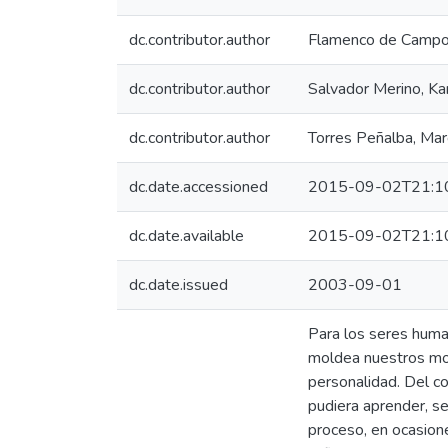
dc.contributor.author
Flamenco de Campo
dc.contributor.author
Salvador Merino, Kar
dc.contributor.author
Torres Peñalba, Mar
dc.date.accessioned
2015-09-02T21:1
dc.date.available
2015-09-02T21:1
dc.date.issued
2003-09-01
Para los seres huma
moldea nuestros mot
personalidad. Del co
pudiera aprender, s
proceso, en ocasione