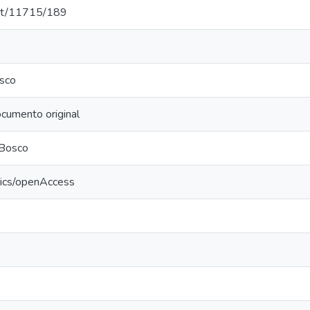
.net/11715/189
sco
cumento original
 Bosco
tics/openAccess