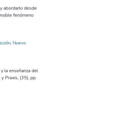
 y abordarlo desde
ensible fenómeno
icción
,
Nuevo
 y la enseñanza del
y Praxis, (35), pp.