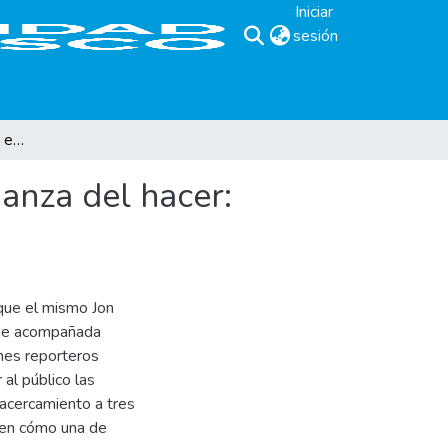
Iniciar
sesión
(current)
La crónica en profundidad entre el hacer y la enseñanza del hacer: análisis de tres propuestas de curso
ñanza del hacer:
 que el mismo Jon
ene acompañada
enes reporteros
al público las
acercamiento a tres
 en cómo una de