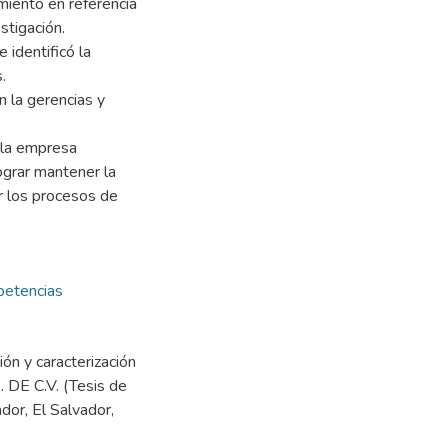
miento en referencia
stigación.
 identificó la
.
n la gerencias y
e la empresa
ograr mantener la
ar los procesos de
etencias
ión y caracterización
 DE C.V. (Tesis de
dor, El Salvador,