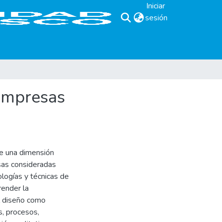
Iniciar
sesión
(current)
 empresas
de una dimensión
sas consideradas
logías y técnicas de
render la
l diseño como
s, procesos,