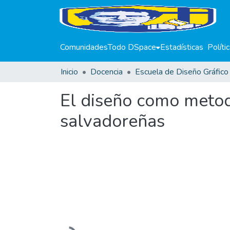
Comunidades
Todo DSpace
Estadísticas
Políti
Inicio
Docencia
El diseño como metod
salvadoreñas
Cargando...