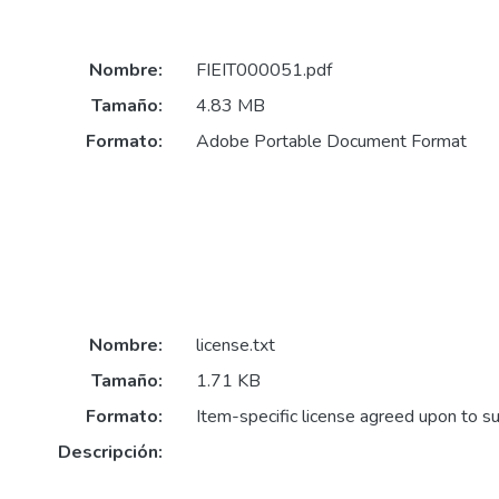
Nombre:
FIEIT000051.pdf
Tamaño:
4.83 MB
Formato:
Adobe Portable Document Format
Nombre:
license.txt
Tamaño:
1.71 KB
Formato:
Item-specific license agreed upon to s
Descripción: