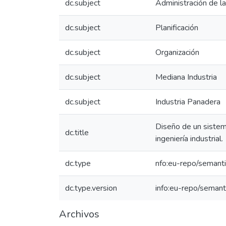
dc.subject
Administración de l
dc.subject
Planificación
dc.subject
Organización
dc.subject
Mediana Industria
dc.subject
Industria Panadera
Diseño de un sistema
dc.title
ingeniería industrial.
dc.type
nfo:eu-repo/semanti
dc.type.version
info:eu-repo/semant
Archivos