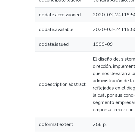
dc.contributor.author
Ventura Arévalo, Jo
dc.date.accessioned
2020-03-24T19:5
dc.date.available
2020-03-24T19:5
dc.date.issued
1999-09
El diseño del sistema
dirección, implemen
que nos llevaran a l
administración de la
dc.description.abstract
reflejadas en el diag
la cuál por sus cond
segmento empresaria
empresa crecer con
dc.format.extent
256 p.