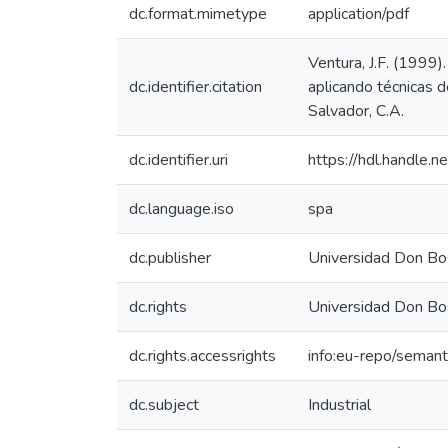
dc.format.mimetype
application/pdf
Ventura, J.F. (1999)
dc.identifier.citation
aplicando técnicas d
Salvador, C.A.
dc.identifier.uri
https://hdl.handle
dc.language.iso
spa
dc.publisher
Universidad Don Bo
dc.rights
Universidad Don Bo
dc.rights.accessrights
info:eu-repo/seman
dc.subject
Industrial