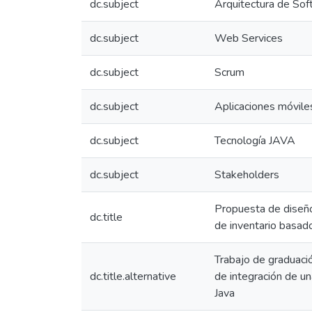
dc.subject
Arquitectura de So
dc.subject
Web Services
dc.subject
Scrum
dc.subject
Aplicaciones móvile
dc.subject
Tecnología JAVA
dc.subject
Stakeholders
Propuesta de diseño
dc.title
de inventario basado
Trabajo de graduaci
dc.title.alternative
de integración de un
Java