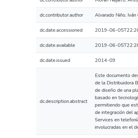
dc.contributor.author
Morán Najarro, Ant
dc.contributor.author
Alvarado Niño, Iván
dc.date.accessioned
2019-06-05T22:2
dc.date.available
2019-06-05T22:2
dc.date.issued
2014-09
Este documento desc
de la Distribuidora 
de diseño de una pla
basado en tecnologí
dc.description.abstract
permitiendo que este
de integración del a
Services en telefoní
involucradas en el d