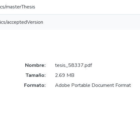
ics/masterThesis
ics/acceptedVersion
Nombre:
tesis_58337.pdf
Tamaño:
2.69 MB
Formato:
Adobe Portable Document Format