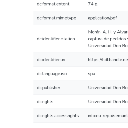
dc.format.extent
74 p.
dc.format.mimetype
application/pdf
Morán, A. H. y Alvar
dc.identifier.citation
captura de pedidos y
Universidad Don Bos
dc.identifier.uri
https://hdl.handle
dc.language.iso
spa
dc.publisher
Universidad Don Bo
dc.rights
Universidad Don Bo
dc.rights.accessrights
info:eu-repo/seman