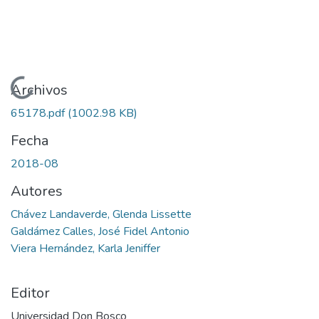
Cargando...
Archivos
65178.pdf
(1002.98 KB)
Fecha
2018-08
Autores
Chávez Landaverde, Glenda Lissette
Galdámez Calles, José Fidel Antonio
Viera Hernández, Karla Jeniffer
Editor
Universidad Don Bosco