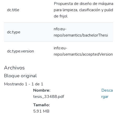
Propuesta de diseño de máquina
dc.title
para limpieza, clasificación y pulido
de frijol
nfo:eu-
dc.type
repo/semantics/bachelorThesi
info:eu-
dc.type.version
repo/semantics/acceptedVersion
Archivos
Bloque original
Mostrando
1 - 1 de 1
Nombre:
Desca
tesis_33488.pdf
rgar
Tamaño:
5.91 MB