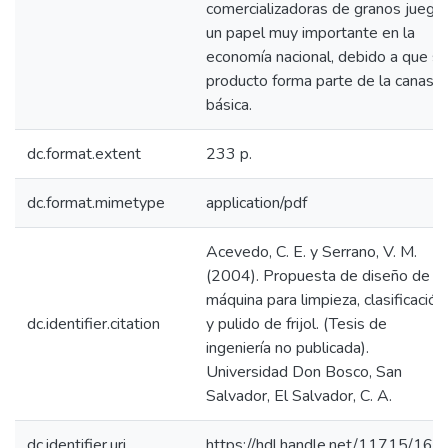
comercializadoras de granos juega
un papel muy importante en la
economía nacional, debido a que su
producto forma parte de la canasta
básica.
dc.format.extent
233 p.
dc.format.mimetype
application/pdf
Acevedo, C. E. y Serrano, V. M.
(2004). Propuesta de diseño de
máquina para limpieza, clasificación
dc.identifier.citation
y pulido de frijol. (Tesis de
ingeniería no publicada).
Universidad Don Bosco, San
Salvador, El Salvador, C. A.
dc.identifier.uri
https://hdl.handle.net/11715/164