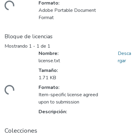
Formato:
ando...
Adobe Portable Document
Format
Bloque de licencias
Mostrando
1 - 1 de 1
Nombre:
Desca
license.txt
rgar
Tamaño:
1.71 KB
Formato:
ando...
Item-specific license agreed
upon to submission
Descripción:
Colecciones