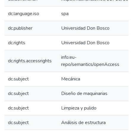
dc.language.iso
spa
dc.publisher
Universidad Don Bosco
dc.rights
Universidad Don Bosco
info:eu-
dc.rights.accessrights
repo/semantics/openAccess
dc.subject
Mecánica
dc.subject
Diseño de maquinarias
dc.subject
Limpieza y pulido
dc.subject
Análisis de estructura