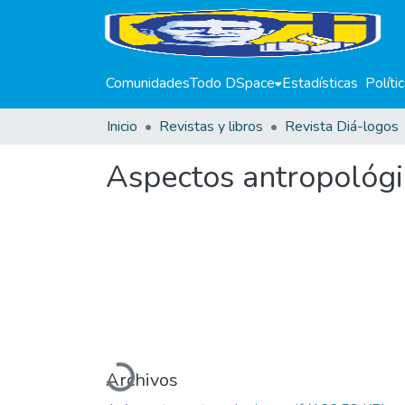
Comunidades
Todo DSpace
Estadísticas
Políti
Inicio
Revistas y libros
Revista Diá-logos
Aspectos antropológi
Cargando...
Archivos