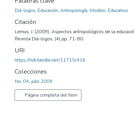
Palabras clave
Diá-logos
,
Educación
,
Antropología
,
Modelo
,
Educativo
Citación
Lemus, J. (2009). Aspectos antropológicos de la educaci
Revista Diá-logos, (4) pp. 71-80.
URI
https://hdl.handle.net/11715/416
Colecciones
No. 04, julio 2009
Página completa del ítem