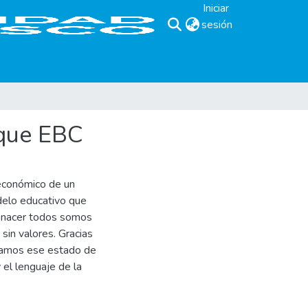
Iniciar
sesión
(current)
oque EBC
a económico de un
delo educativo que
l nacer todos somos
 sin valores. Gracias
namos ese estado de
 el lenguaje de la