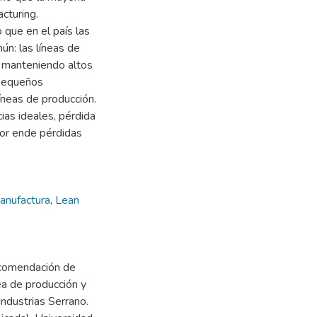
cturing.
 que en el país las
n: las líneas de
s manteniendo altos
 pequeños
neas de producción.
ias ideales, pérdida
 por ende pérdidas
anufactura
,
Lean
Recomendación de
ea de producción y
ndustrias Serrano.