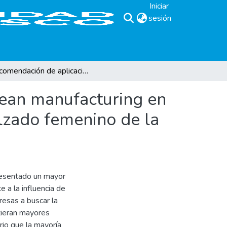
Iniciar
sesión
(current)
Recomendación de aplicación de herramientas de lean manufacturing en el área de producción y línea de ensamblado de calzado femenino de la empresa Industrias Serrano.
lean manufacturing en
lzado femenino de la
presentado un mayor
e a la influencia de
resas a buscar la
tieran mayores
rio que la mayoría