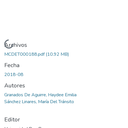
Cargando...
Archivos
MCDET000188.pdf
(10.92 MB)
Fecha
2018-08
Autores
Granados De Aguirre, Haydee Emilia
Sánchez Linares, María Del Tránsito
Editor