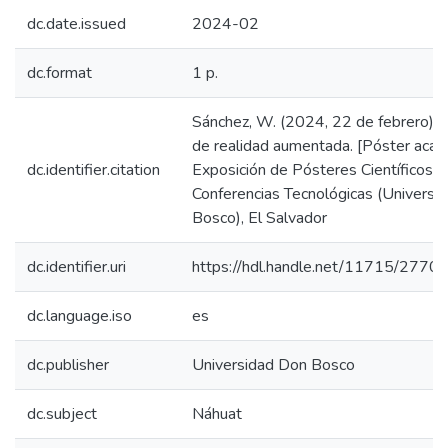
dc.date.issued
2024-02
dc.format
1 p.
Sánchez, W. (2024, 22 de febrero). L
de realidad aumentada. [Póster acad
dc.identifier.citation
Exposición de Pósteres Científicos y
Conferencias Tecnológicas (Universi
Bosco), El Salvador
dc.identifier.uri
https://hdl.handle.net/11715/2770
dc.language.iso
es
dc.publisher
Universidad Don Bosco
dc.subject
Náhuat