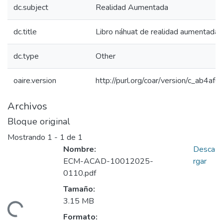
dc.subject
Realidad Aumentada
dc.title
Libro náhuat de realidad aumentada
dc.type
Other
oaire.version
http://purl.org/coar/version/c_ab4a
Archivos
Bloque original
Mostrando
1 - 1 de 1
Nombre:
Desca
ECM-ACAD-10012025-
rgar
0110.pdf
Tamaño:
3.15 MB
Cargando...
Formato: