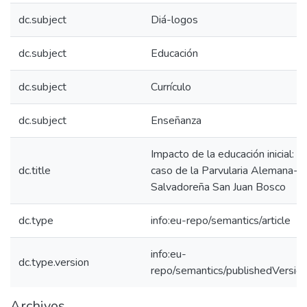
dc.subject
Diá-logos
dc.subject
Educación
dc.subject
Currículo
dc.subject
Enseñanza
Impacto de la educación inicial: el
dc.title
caso de la Parvularia Alemana-
Salvadoreña San Juan Bosco
dc.type
info:eu-repo/semantics/article
info:eu-
dc.type.version
repo/semantics/publishedVersio
Archivos