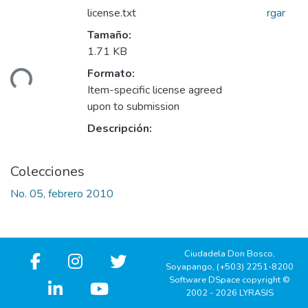
license.txt
rgar
Tamaño:
1.71 KB
Formato:
ando...
Item-specific license agreed
upon to submission
Descripción:
Colecciones
No. 05, febrero 2010
Ciudadela Don Bosco,
Soyapango, (+503) 2251-8200
Software DSpace copyright ©
2002 - 2026 LYRASIS