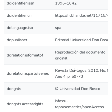
dc.identifier.issn
1996-1642
dc.identifier.uri
https://hdl.handle.net/11715/4
dc.language.iso
spa
dc.publisher
Editorial Universidad Don Bosco
Reproducción del documento
dc.relation.isformatof
original
Revista Diá-logos, 2010, No. 5,
dc.relation.ispartofseries
Año 4, p. 59-73
dc.rights
© Universidad Don Bosco
info:eu-
dc.rights.accessrights
repo/semantics/openAccess