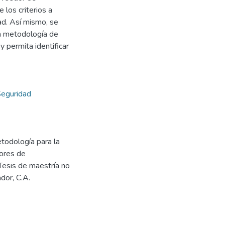
los criterios a
ad. Así mismo, se
la metodología de
 permita identificar
eguridad
etodología para la
dores de
Tesis de maestría no
dor, C.A.