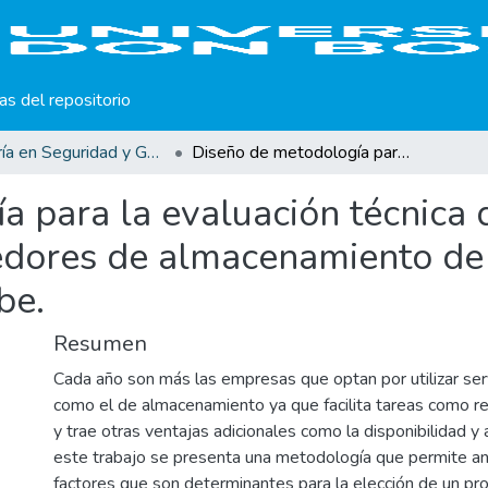
cas del repositorio
Maestría en Seguridad y Gestión de Riesgos Informáticos
Diseño de metodología para la evaluación técnica de la seguridad informática de proveedores de almacenamiento de datos en la computación en la nube.
 para la evaluación técnica 
edores de almacenamiento de 
be.
Resumen
Cada año son más las empresas que optan por utilizar serv
como el de almacenamiento ya que facilita tareas como r
y trae otras ventajas adicionales como la disponibilidad y 
este trabajo se presenta una metodología que permite ana
factores que son determinantes para la elección de un p