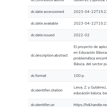
dc.contributor.author
Gutiérrez Espinoza,
dc.date.accessioned
2023-04-22T15:2
dc.date.available
2023-04-22T15:2
dc.date.issued
2022-02
El proyecto de aplic
en Educación Básica
dc.description.abstract
problemática encontr
Básica, del sector p
dc.format
100 p.
Leiva, Z. y Gutiérre
dc.identifier.citation
educación básica, b
dc.identifier.uri
https://hdl.handle