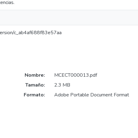
encias.
r/version/c_ab4af688f83e57aa
Nombre:
MCECT000013.pdf
Tamaño:
2.3 MB
Formato:
Adobe Portable Document Format