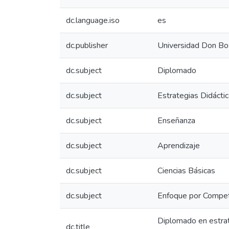
dc.language.iso
es
dc.publisher
Universidad Don Bo
dc.subject
Diplomado
dc.subject
Estrategias Didácti
dc.subject
Enseñanza
dc.subject
Aprendizaje
dc.subject
Ciencias Básicas
dc.subject
Enfoque por Compe
Diplomado en estrate
dc.title