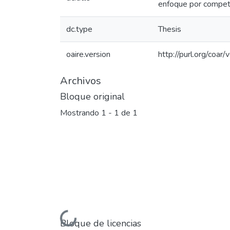
enfoque por compet
dc.type
Thesis
oaire.version
http://purl.org/coa
Archivos
Bloque original
Mostrando
1 - 1 de 1
Cargando...
Bloque de licencias