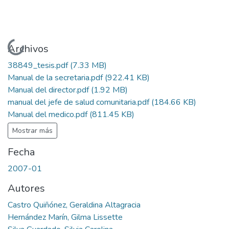
Cargando...
Archivos
38849_tesis.pdf
(7.33 MB)
Manual de la secretaria.pdf
(922.41 KB)
Manual del director.pdf
(1.92 MB)
manual del jefe de salud comunitaria.pdf
(184.66 KB)
Manual del medico.pdf
(811.45 KB)
Mostrar más
Fecha
2007-01
Autores
Castro Quiñónez, Geraldina Altagracia
Hernández Marín, Gilma Lissette