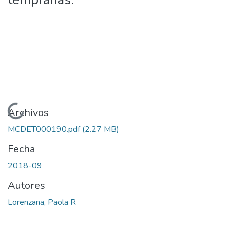
Cargando...
Archivos
MCDET000190.pdf
(2.27 MB)
Fecha
2018-09
Autores
Lorenzana, Paola R