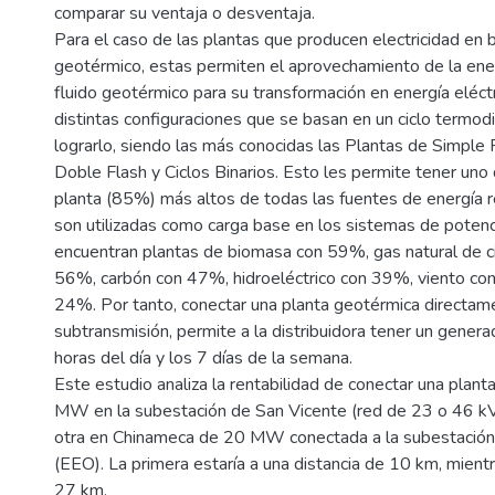
comparar su ventaja o desventaja.
Para el caso de las plantas que producen electricidad en 
geotérmico, estas permiten el aprovechamiento de la ener
fluido geotérmico para su transformación en energía eléctr
distintas configuraciones que se basan en un ciclo termod
lograrlo, siendo las más conocidas las Plantas de Simple 
Doble Flash y Ciclos Binarios. Esto les permite tener uno
planta (85%) más altos de todas las fuentes de energía r
son utilizadas como carga base en los sistemas de potenc
encuentran plantas de biomasa con 59%, gas natural de c
56%, carbón con 47%, hidroeléctrico con 39%, viento co
24%. Por tanto, conectar una planta geotérmica directam
subtransmisión, permite a la distribuidora tener un gener
horas del día y los 7 días de la semana.
Este estudio analiza la rentabilidad de conectar una plan
MW en la subestación de San Vicente (red de 23 o 46 
otra en Chinameca de 20 MW conectada a la subestación
(EEO). La primera estaría a una distancia de 10 km, mient
27 km.