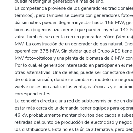
pueda restringir la generación a más de uno.
La competencia proviene de los generadores tradicionales 
térmicos), pero también se cuenta con generadores fotov
día sin nubes pueden llegar a inyectar hasta 156 MW, ge
biomasa (ingenios azucareros) que pueden inyectar 143
zafra. También se cuenta con un generador eólico (Ventus
MW. La construcción de un generador de gas natural, Energ
operará con 378 MW. Sin olvidar que el Grupo AES tiene
MW fotovoltaicos y una planta de biomasa de 6 MW con
Por lo cual, el generador interesado en participar en el m
otras alternativas. Una de ellas, puede ser conectarse di
de subtransmisión, donde se cambia el modelo de negoci
vuelve necesario analizar las ventajas técnicas y económi
correspondientes.
La conexión directa a una red de subtransmisión de un distr
estar más cerca de la demanda, tener equipos para opera
46 kV, probablemente montar circuitos dedicados a sube
retiradas del punto de producción de electricidad y negoc
los distribuidores. Esta no es la única alternativa, pero de