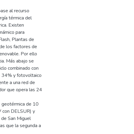
base al recurso
gía térmica del
ica. Existen
inámico para
Flash, Plantas de
 de los factores de
enovable. Por ello
ia. Más abajo se
iclo combinado con
n 34% y fotovoltaico
ente a una red de
ador que opera las 24
ta geotérmica de 10
kV con DELSUR) y
 de San Miguel
ras que la segunda a