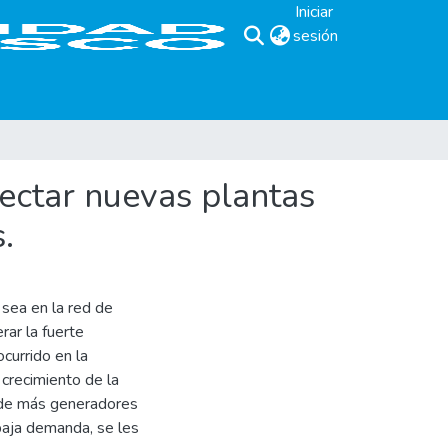
Iniciar
sesión
(current)
nectar nuevas plantas
.
 sea en la red de
rar la fuerte
currido en la
crecimiento de la
a de más generadores
baja demanda, se les