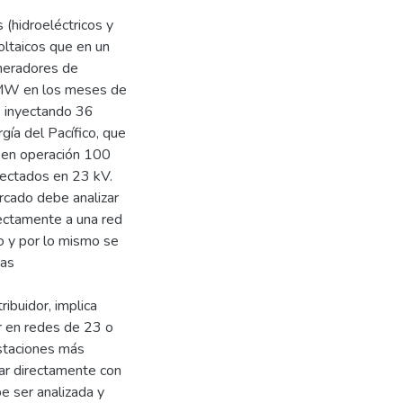
(hidroeléctricos y
oltaicos que en un
neradores de
 MW en los meses de
) inyectando 36
ía del Pacífico, que
 en operación 100
ectados en 23 kV.
ercado debe analizar
rectamente a una red
o y por lo mismo se
cas
ibuidor, implica
r en redes de 23 o
staciones más
iar directamente con
be ser analizada y