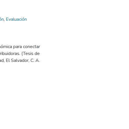
ón
,
Evaluación
onómica para conectar
ibuidoras. (Tesis de
d, El Salvador, C. A.