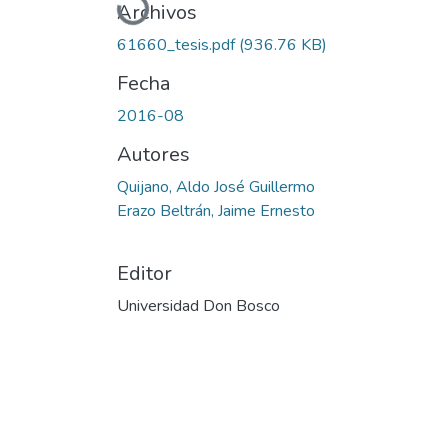
Cargando...
Archivos
61660_tesis.pdf
(936.76 KB)
Fecha
2016-08
Autores
Quijano, Aldo José Guillermo
Erazo Beltrán, Jaime Ernesto
Editor
Universidad Don Bosco