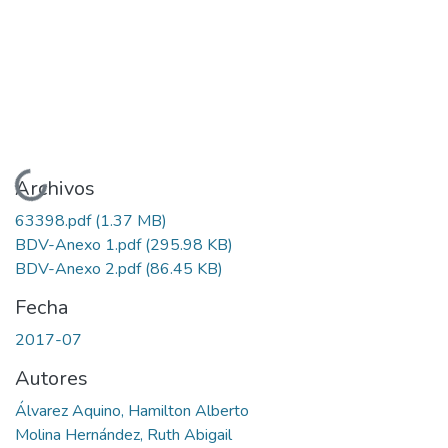
Cargando...
Archivos
63398.pdf
(1.37 MB)
BDV-Anexo 1.pdf
(295.98 KB)
BDV-Anexo 2.pdf
(86.45 KB)
Fecha
2017-07
Autores
Álvarez Aquino, Hamilton Alberto
Molina Hernández, Ruth Abigail