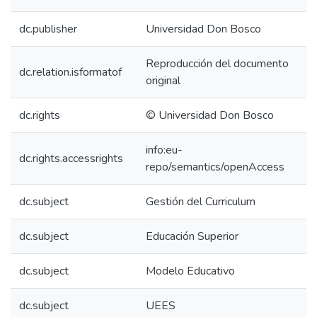
dc.publisher
Universidad Don Bosco
Reproducción del documento
dc.relation.isformatof
original
dc.rights
© Universidad Don Bosco
info:eu-
dc.rights.accessrights
repo/semantics/openAccess
dc.subject
Gestión del Curriculum
dc.subject
Educación Superior
dc.subject
Modelo Educativo
dc.subject
UEES