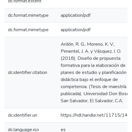
dc.format.extent
dc.format.mimetype
application/pdf
dc.format.mimetype
application/pdf
Ardón, R. G., Moreno, K. V.,
Pimentel, J. A. y Vásquez, I. O.
(2018). Diseño de propuesta
formativa para la elaboración de
dc.identifier.citation
planes de estudio y planificación
didáctica bajo el enfoque de
competencia. (Tesis de maestría n
publicada). Universidad Don Bosco
San Salvador, El Salvador, C.A.
dc.identifier.uri
https://hdl.handle.net/11715/148
dc.language.iso
es