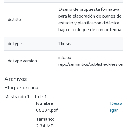
Diseño de propuesta formativa
para la elaboración de planes de
dc.title
estudio y planificación didáctica
bajo el enfoque de competencia
dc.type
Thesis
info:eu-
dc.type.version
repo/semantics/publishedVersion
Archivos
Bloque original
Mostrando
1 - 1 de 1
Nombre:
Desca
65134.pdf
rgar
Tamaño:
2.34 MB