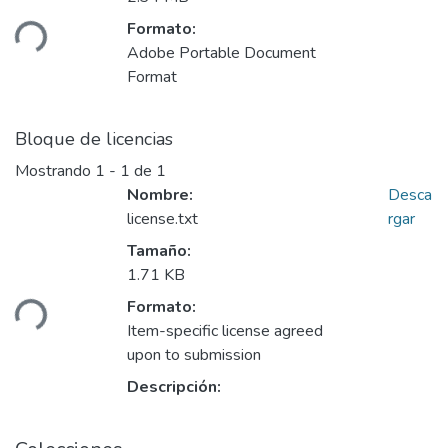
rgando...
Formato:
Adobe Portable Document
Format
Bloque de licencias
Mostrando
1 - 1 de 1
Nombre:
Desca
license.txt
rgar
Tamaño:
rgando...
1.71 KB
Formato:
Item-specific license agreed
upon to submission
Descripción: