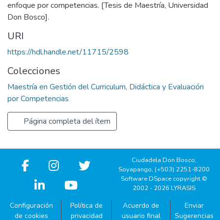
enfoque por competencias. [Tesis de Maestría, Universidad
Don Bosco].
URI
https://hdl.handle.net/11715/2598
Colecciones
Maestría en Gestión del Curriculum, Didáctica y Evaluación
por Competencias
Página completa del ítem
Ciudadela Don Bosco,
Soyapango, (+503) 2251-8200
Software DSpace copyright ©
2002 - 2026 LYRASIS
Configuración
Política de
Acuerdo de
Enviar
de cookies
privacidad
usuario final
Sugerencias