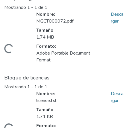
Mostrando
1 - 1 de 1
Nombre:
Desca
MGCT000072.pdf
rgar
Tamaño:
1.74 MB
Formato:
argando...
Adobe Portable Document
Format
Bloque de licencias
Mostrando
1 - 1 de 1
Nombre:
Desca
license.txt
rgar
Tamaño:
1.71 KB
Formato: