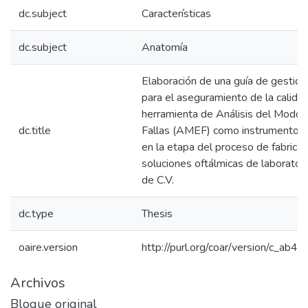
dc.subject
Características
dc.subject
Anatomía
Elaboración de una guía de gestión
para el aseguramiento de la calidad
herramienta de Análisis del Modo 
dc.title
Fallas (AMEF) como instrumento d
en la etapa del proceso de fabricac
soluciones oftálmicas de laborato
de C.V.
dc.type
Thesis
oaire.version
http://purl.org/coar/version/c_ab
Archivos
Bloque original