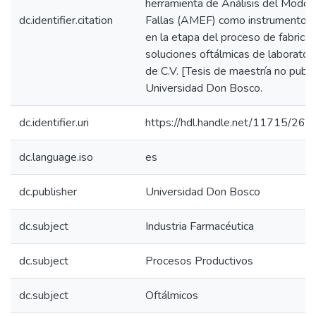
herramienta de Análisis del Modo 
dc.identifier.citation
Fallas (AMEF) como instrumento d
en la etapa del proceso de fabricac
soluciones oftálmicas de laborato
de C.V. [Tesis de maestría no publi
Universidad Don Bosco.
dc.identifier.uri
https://hdl.handle.net/11715/266
dc.language.iso
es
dc.publisher
Universidad Don Bosco
dc.subject
Industria Farmacéutica
dc.subject
Procesos Productivos
dc.subject
Oftálmicos