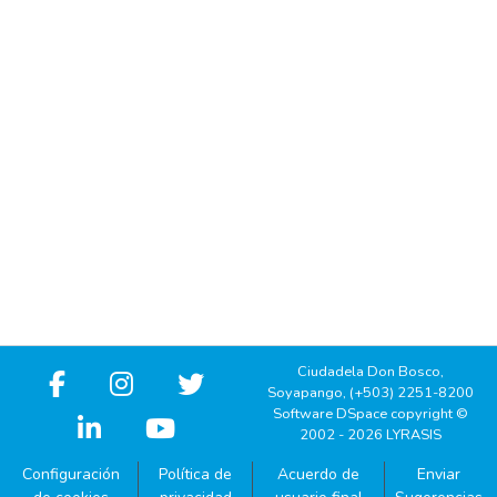
Ciudadela Don Bosco,
Soyapango, (+503) 2251-8200
Software DSpace copyright ©
2002 - 2026 LYRASIS
Configuración
Política de
Acuerdo de
Enviar