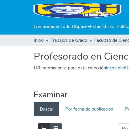
Comunidades
Todo DSpace
Estadísticas
Políti
Inicio
Trabajos de Grado
Profesorado en Cienc
URI permanente para esta colección
https://hd
Examinar
Buscar
Por fecha de publicación
P