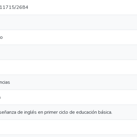
et/11715/2684
co
ncias
a
señanza de inglés en primer ciclo de educación básica.