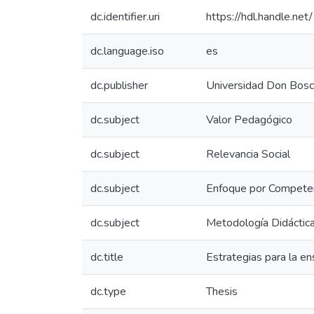
dc.identifier.uri
https://hdl.handle.n
dc.language.iso
es
dc.publisher
Universidad Don Bos
dc.subject
Valor Pedagógico
dc.subject
Relevancia Social
dc.subject
Enfoque por Compete
dc.subject
Metodología Didáctic
dc.title
Estrategias para la en
dc.type
Thesis