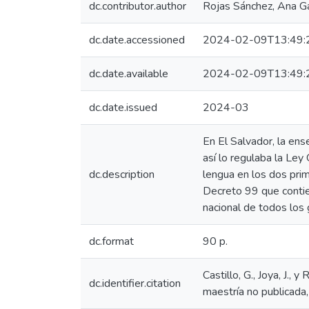
dc.contributor.author
Rojas Sánchez, Ana Ga
dc.date.accessioned
2024-02-09T13:49:
dc.date.available
2024-02-09T13:49:
dc.date.issued
2024-03
En El Salvador, la ens
así lo regulaba la Ley
dc.description
lengua en los dos pri
Decreto 99 que contien
nacional de todos los g
dc.format
90 p.
Castillo, G., Joya, J.,
dc.identifier.citation
maestría no publicada