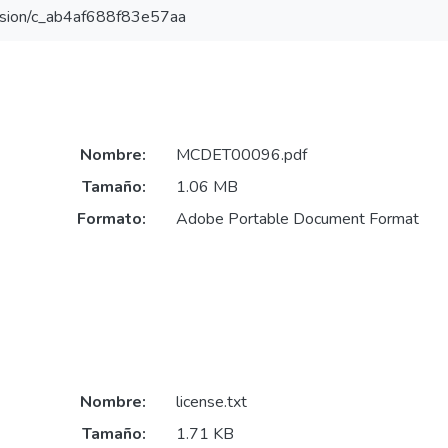
version/c_ab4af688f83e57aa
Nombre:
MCDET00096.pdf
Tamaño:
1.06 MB
Formato:
Adobe Portable Document Format
Nombre:
license.txt
Tamaño:
1.71 KB