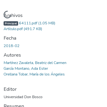
Cargando...
Archivos
64111.pdf
(1.05 MB)
Principal
Artículo.pdf
(491.7 KB)
Fecha
2018-02
Autores
Martínez Zavaleta, Beatriz del Carmen
García Montano, Ada Ester
Orellana Tobar, María de los Ángeles
Editor
Universidad Don Bosco
Resumen