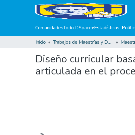
Comunidades
Todo DSpace
Estadísticas
Políti
Inicio
Trabajos de Maestrías y Doctorados
Diseño curricular bas
articulada en el pro
Cargando...